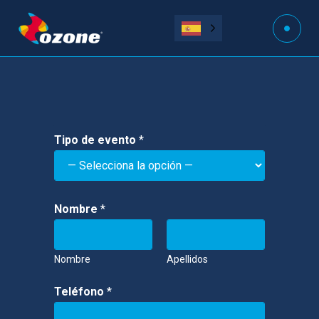
Tipo de evento
*
Nombre
*
Nombre
Apellidos
d
Teléfono
*
e
p