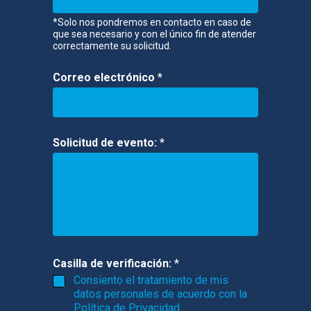
o
r
*Solo nos pondremos en contacto en caso de
t
que sea necesario y con el único fin de atender
i
correctamente su solicitud.
v
o
Correo electrónico
*
*
C
l
u
b
Solicitud de evento:
*
Casilla de verificación:
*
Consiento el tratamiento de mis
datos personales de acuerdo con la
Política de Privacidad