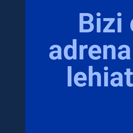
Bizi
adrena
lehia