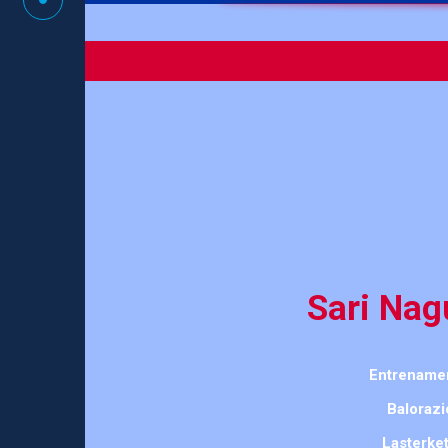
Sari Nag
Entrename
Balorazi
Lasterket