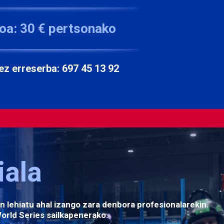
oa:
30 € pertsonako
ez erreserba:
697 45 13 92
iala
n lehiatu ahal izango zara denbora profesionalarekin.
orld Series sailkapenerako.