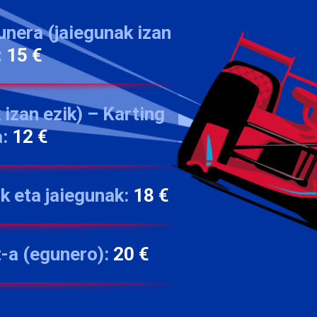
unera (jaiegunak izan
:
15 €
 izan ezik) – Karting
:
12 €
k eta jaiegunak:
18 €
t-a (egunero):
20 €