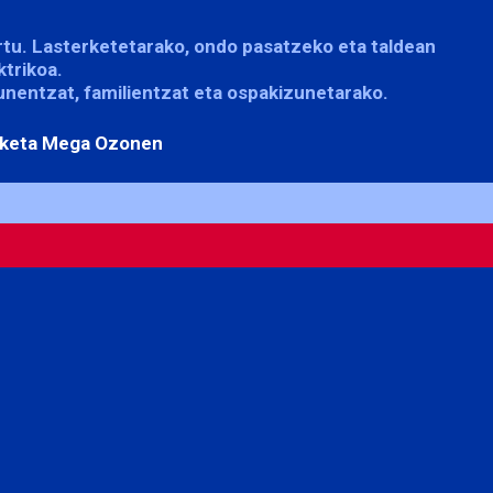
ertu. Lasterketetarako, ondo pasatzeko eta taldean
ktrikoa.
unentzat, familientzat eta ospakizunetarako.
erketa Mega Ozonen