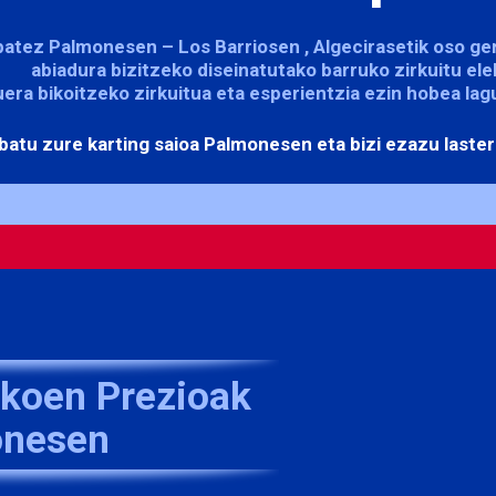
 batez
Palmonesen – Los Barriosen
, Algecirasetik oso g
abiadura bizitzeko diseinatutako barruko zirkuitu ele
era bikoitzeko zirkuitua eta esperientzia ezin hobea lag
batu zure karting saioa Palmonesen eta bizi ezazu last
rikoen Prezioak
onesen