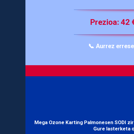
Prezioa:
42 
📞 Aurrez erres
Mega Ozone Karting Palmonesen
SODI zir
Gure lasterketa o