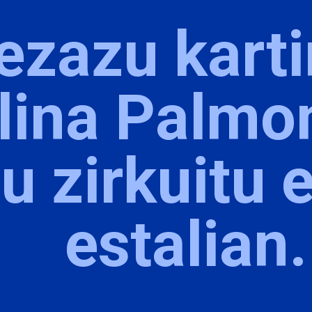
 ezazu kart
lina Palmo
tu zirkuitu 
estalian.