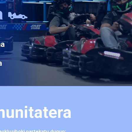
a
🏎️
na
a
munitatera
 esklusiboki partekatu dugun: