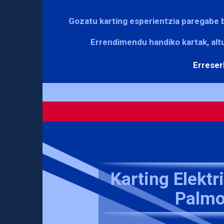
Gozatu karting esperientzia paregabe
Errendimendu handiko kartak, altu
Erreser
Karting Elekt
Palm