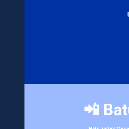
📲 Bat
Batu zaitez
Mega 