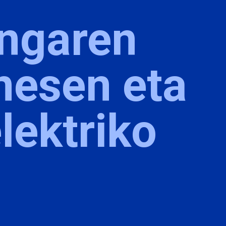
ingaren
nesen eta
elektriko