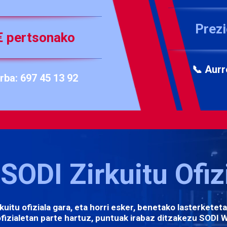
Prezi
€ pertsonako
📞 Aurr
erba:
697 45 13 92
SODI Zirkuitu Ofiz
kuitu ofiziala
gara, eta horri esker, benetako lasterketeta
fizialetan parte hartuz,
puntuak irabaz ditzakezu
SODI W