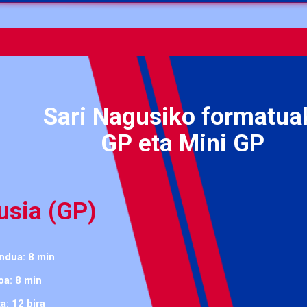
Sari Nagusiko formatua
GP eta Mini GP
usia (GP)
ndua: 8 min
oa: 8 min
a: 12 bira