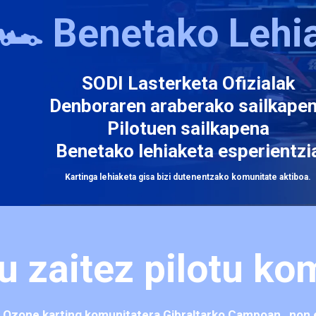
🏎️ Benetako Lehi
SODI Lasterketa Ofizialak
Denboraren araberako sailkape
Pilotuen sailkapena
Benetako lehiaketa esperientzi
Kartinga lehiaketa gisa bizi dutenentzako komunitate aktiboa.
u zaitez pilotu ko
Ozone karting komunitatera Gibraltarko Campoan
, non