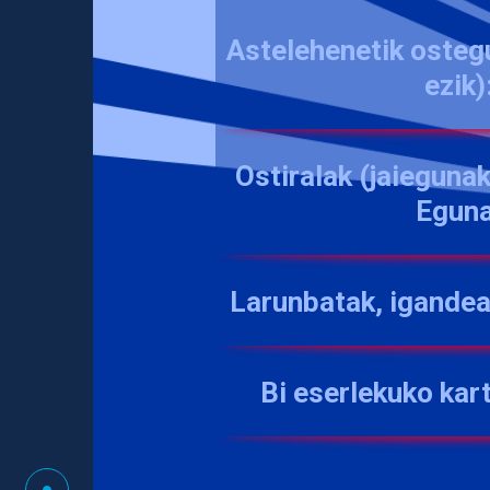
Astelehenetik osteg
ezik)
Ostiralak (jaiegunak
Eguna
Larunbatak, igandea
Bi eserlekuko kar