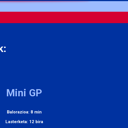
k:
Mini GP
Balorazioa: 8 min
Lasterketa: 12 bira