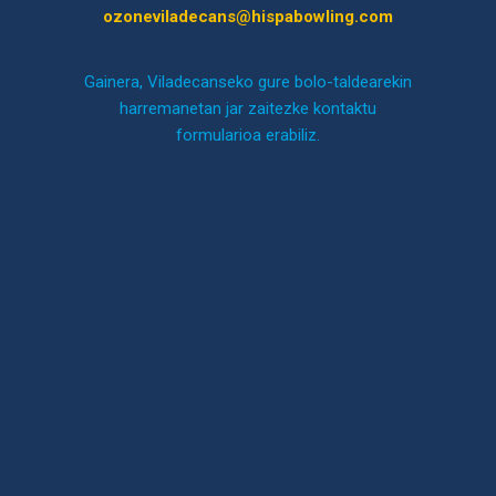
ozoneviladecans@hispabowling.com
Gainera, Viladecanseko gure bolo-taldearekin
harremanetan jar zaitezke kontaktu
formularioa erabiliz.