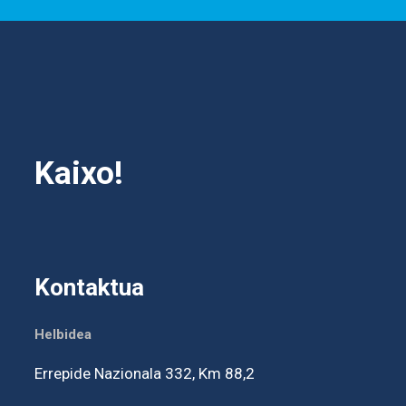
Kaixo!
Kontaktua
Helbidea
Errepide Nazionala 332, Km 88,2