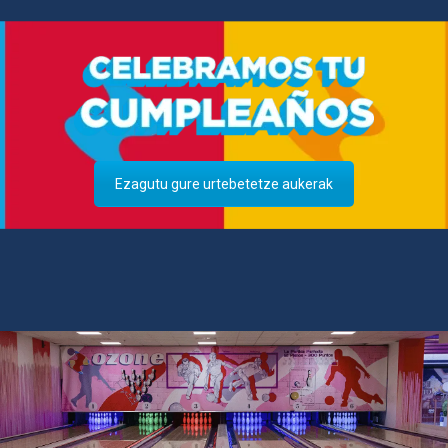
Ezagutu gure urtebetetze aukerak