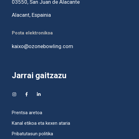
03550,
San Juan de Alacante
Alacant, Espainia
Posta elektronikoa
kaixo@ozonebowling.com
Jarrai gaitzazu
Prentsa aretoa
Kanal etikoa eta kexen ataria
Pribatutasun politika