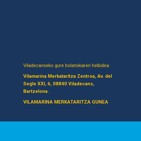
Viladecanseko gure bolatokiaren helbidea:
Vilamarina Merkataritza Zentroa, Av. del
Segle XXI, 6, 08840 Viladecans,
Bartzelona.
VILAMARINA MERKATARITZA GUNEA