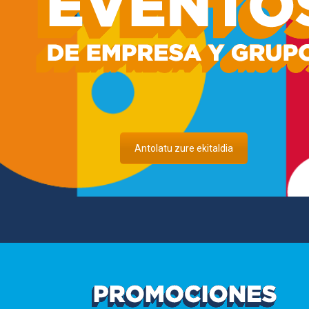
Antolatu zure ekitaldia