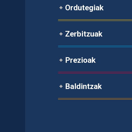
Ordutegiak
Zerbitzuak
Prezioak
Baldintzak