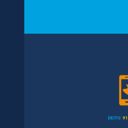
DEITU:
91