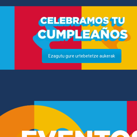
Ezagutu gure urtebetetze aukerak